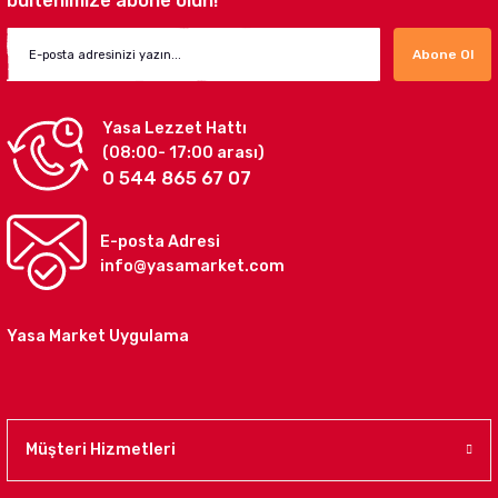
bültenimize abone olun!
Abone Ol
Yasa Lezzet Hattı
(08:00- 17:00 arası)
Yasa Köy Ekmeği
Taze Lor Peyniri (500 gr)
0 544 865 67 07
Yasa Köy Ekmeği kendi tesislerimizde özenle üretilmektedir.
E-posta Adresi
info@yasamarket.com
140,00 TL
175,00 TL
Yasa Market Uygulama
Izgara Yeşil Zeytin (1 Kg)
Dilimli Susurluk Tost Peyniri (1
Yasa zeytinlerini istediğiniz her öğünde, her yemeğin yanında gönül rahatlığı ile t
Müşteri Hizmetleri
Meşhur Susurluk tostumuzda kullandığımız lezzeti ile ön plana çıkan Mihaliç Kelle 