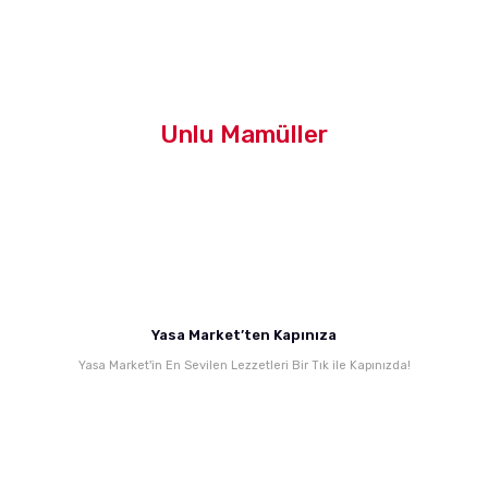
200,00 TL
Yasa Sucuk (1 Kg)
Unlu Mamüller
Tadıyla, kokusuyla girdiği her yemekte lezzetini ortaya çıkartır Yasa sucukları.
1.750,00 TL
Yasa Market’ten Kapınıza
Yasa Et Baharatı Karışımı (120 gr)
Yasa Market'in En Sevilen Lezzetleri Bir Tık ile Kapınızda!
Mihaliç Kelle Peyniri (Tuzsuz
Meşhur Susurluk tostumuzda kullandığımız ve tadına asla doyamadığımız, lezzeti 