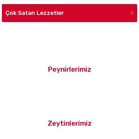
Çok Satan Lezzetler
Sizin İçin Seçtiklerimiz
Kahvaltı Paketi
Peynirlerimiz
Yasa Tavuk Baharatı Karışımı (120 gr)
Zeytinlerimiz