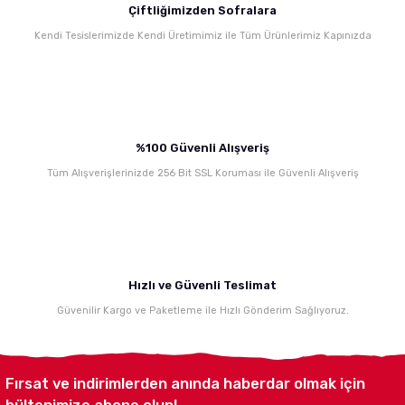
200,00 TL
Çiftliğimizden Sofralara
Kendi Tesislerimizde Kendi Üretimimiz ile Tüm Ürünlerimiz Kapınızda
Tost Ekmeği (Dilimli)
560,00 TL
Bodrum Kırma Yeşil Zeytin (1 Kg)
Yasa Tost Ekmeği kendi tesislerimizde özenle üretilmektedir.
Mihaliç Kelle Peyniri (Tuzsuz
Yasa zeytinlerini istediğiniz her öğünde, her yemeğin yanında gönül rahatlığı ile t
%100 Güvenli Alışveriş
Meşhur Susurluk tostumuzda kullandığımız ve tadına asla doyamadığımız, lezzeti 
Tüm Alışverişlerinizde 256 Bit SSL Koruması ile Güvenli Alışveriş
120,00 TL
520,00 TL
Beyaz Peynir (1 Kg)
560,00 TL
Yasa Çankırı Kaya Tuzu (370 gr)
Kahvaltılarımızın vazgeçilmezi olan Beyaz Peynir, mükemmel tadıyla Yasa'da.
Hızlı ve Güvenli Teslimat
Güvenilir Kargo ve Paketleme ile Hızlı Gönderim Sağlıyoruz.
720,00 TL
175,00 TL
Fırsat ve indirimlerden anında haberdar olmak için