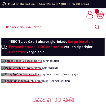
Müşteri Hizmetleri: 0 544 865 67 07 (08:00- 17:00 arası)
1850 TL ve üzeri alışverişlerinizde
kargo ücretsiz!
Perşembe saat 14.00'dan sonra
verilen siparişler
Lezzetli, doğal ve sağlıklı
Pazartesi
kargolanır.
peynir çeşitleri
Doğal ve taze en lezzetli
zeytin çeşitleri
Kuzey Ege'nin özenle seçilmiş zeytinlerinden
Alışverişe Başla
zeytinyağları
Kendi fırınımızdan günlük taptaze
Alışverişe Başla
ekmek çeşitleri
Alışverişe Başla
Alışverişe Başla
LEZZET DURAĞI