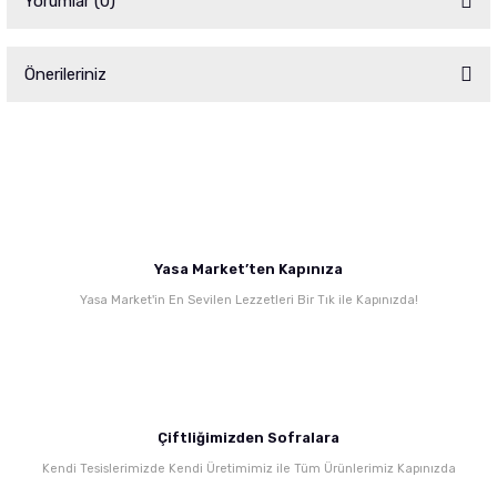
Yorumlar (0)
Önerileriniz
Bu ürüne ilk yorumu siz yapın!
Bu ürünün fiyat bilgisi, resim, ürün açıklamalarında ve diğer konularda
yetersiz gördüğünüz noktaları öneri formunu kullanarak tarafımıza
Yorum Yaz
iletebilirsiniz.
Görüş ve önerileriniz için teşekkür ederiz.
Ürün resmi kalitesiz, bozuk veya görüntülenemiyor.
Yasa Market’ten Kapınıza
Ürün açıklamasında eksik bilgiler bulunuyor.
Yasa Market'in En Sevilen Lezzetleri Bir Tık ile Kapınızda!
Ürün bilgilerinde hatalar bulunuyor.
Ürün fiyatı diğer sitelerden daha pahalı.
Bu ürüne benzer farklı alternatifler olmalı.
Çiftliğimizden Sofralara
Kendi Tesislerimizde Kendi Üretimimiz ile Tüm Ürünlerimiz Kapınızda