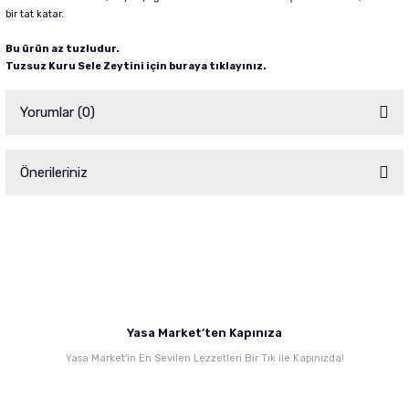
bir tat katar.
Bu ürün az tuzludur.
Tuzsuz Kuru Sele Zeytini için buraya tıklayınız
.
Yorumlar (0)
Önerileriniz
Bu ürüne ilk yorumu siz yapın!
Bu ürünün fiyat bilgisi, resim, ürün açıklamalarında ve diğer konularda
yetersiz gördüğünüz noktaları öneri formunu kullanarak tarafımıza
Yorum Yaz
iletebilirsiniz.
Görüş ve önerileriniz için teşekkür ederiz.
Ürün resmi kalitesiz, bozuk veya görüntülenemiyor.
Yasa Market’ten Kapınıza
Ürün açıklamasında eksik bilgiler bulunuyor.
Yasa Market'in En Sevilen Lezzetleri Bir Tık ile Kapınızda!
Ürün bilgilerinde hatalar bulunuyor.
Ürün fiyatı diğer sitelerden daha pahalı.