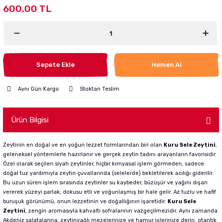
600,00 TL
Sepete Ekle
Hemen Al
Aynı Gün Kargo
Stoktan Teslim
Ürün Bilgisi
Zeytinin en doğal ve en yoğun lezzet formlarından biri olan
Kuru Sele Zeytini
,
geleneksel yöntemlerle hazırlanır ve gerçek zeytin tadını arayanların favorisidir.
Özel olarak seçilen siyah zeytinler, hiçbir kimyasal işlem görmeden, sadece
doğal tuz yardımıyla zeytin çuvallarında (selelerde) bekletilerek acılığı giderilir.
Bu uzun süren işlem sırasında zeytinler su kaybeder, büzüşür ve yağını dışarı
vererek yüzeyi parlak, dokusu etli ve yoğunlaşmış bir hale gelir. Az tuzlu ve hafif
buruşuk görünümü, onun lezzetinin ve doğallığının işaretidir.
Kuru Sele
Zeytini
, zengin aromasıyla kahvaltı sofralarının vazgeçilmezidir. Aynı zamanda
Akdeniz salatalarına, zeytinyağlı mezelerinize ve hamur işlerinize derin, otantik