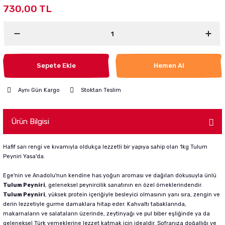
730,00 TL
Sepete Ekle
Hemen Al
Aynı Gün Kargo
Stoktan Teslim
Ürün Bilgisi
Hafif sarı rengi ve kıvamıyla oldukça lezzetli bir yapıya sahip olan 1kg Tulum
Peyniri Yasa'da.
Ege'nin ve Anadolu'nun
kendine has yoğun aroması ve dağılan dokusuyla ünlü
Tulum Peyniri
,
geleneksel peynircilik sanatının en özel örneklerindendir.
Tulum Peyniri
,
yüksek protein içeriğiyle besleyici olmasının yanı sıra,
zengin ve
derin lezzetiyle gurme damaklara hitap eder.
Kahvaltı tabaklarında,
makarnaların ve salataların üzerinde,
zeytinyağı ve pul biber eşliğinde ya da
geleneksel Türk yemeklerine lezzet katmak için idealdir.
Sofranıza doğallığı ve