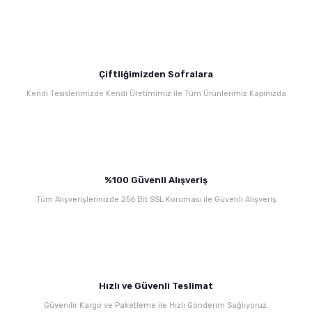
Ürün fiyatı diğer sitelerden daha pahalı.
Bu ürüne benzer farklı alternatifler olmalı.
Çiftliğimizden Sofralara
Kendi Tesislerimizde Kendi Üretimimiz ile Tüm Ürünlerimiz Kapınızda
Gönder
%100 Güvenli Alışveriş
Tüm Alışverişlerinizde 256 Bit SSL Koruması ile Güvenli Alışveriş
Hızlı ve Güvenli Teslimat
Güvenilir Kargo ve Paketleme ile Hızlı Gönderim Sağlıyoruz.