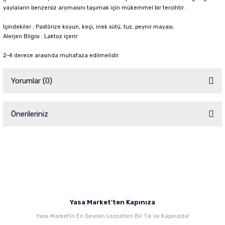
yaylaların benzersiz aromasını taşımak için
mükemmel bir tercihtir.
İçindekiler : Pastörize koyun, keçi, inek sütü, tuz, peynir mayası.
Alerjen Bilgisi : Laktoz içerir.
2-4 derece arasında muhafaza edilmelidir.
Yorumlar (0)
Önerileriniz
Bu ürüne ilk yorumu siz yapın!
Bu ürünün fiyat bilgisi, resim, ürün açıklamalarında ve diğer konularda
yetersiz gördüğünüz noktaları öneri formunu kullanarak tarafımıza
Yorum Yaz
iletebilirsiniz.
Görüş ve önerileriniz için teşekkür ederiz.
Ürün resmi kalitesiz, bozuk veya görüntülenemiyor.
Yasa Market’ten Kapınıza
Ürün açıklamasında eksik bilgiler bulunuyor.
Yasa Market'in En Sevilen Lezzetleri Bir Tık ile Kapınızda!
Ürün bilgilerinde hatalar bulunuyor.