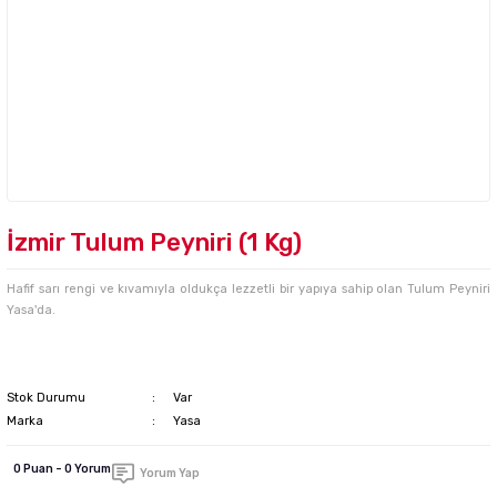
İzmir Tulum Peyniri (1 Kg)
Hafif sarı rengi ve kıvamıyla oldukça lezzetli bir yapıya sahip olan Tulum Peyniri
Yasa'da.
Stok Durumu
Var
Marka
Yasa
0 Puan - 0 Yorum
Yorum Yap