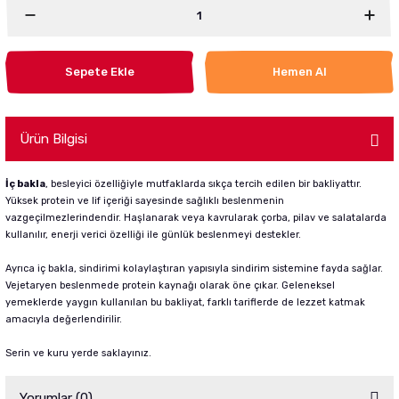
Sepete Ekle
Hemen Al
Ürün Bilgisi
İç bakla
, besleyici özelliğiyle mutfaklarda sıkça tercih edilen bir bakliyattır.
Yüksek protein ve lif içeriği sayesinde sağlıklı beslenmenin
vazgeçilmezlerindendir. Haşlanarak veya kavrularak çorba, pilav ve salatalarda
kullanılır, enerji verici özelliği ile günlük beslenmeyi destekler.
Ayrıca iç bakla, sindirimi kolaylaştıran yapısıyla sindirim sistemine fayda sağlar.
Vejetaryen beslenmede protein kaynağı olarak öne çıkar. Geleneksel
yemeklerde yaygın kullanılan bu bakliyat, farklı tariflerde de lezzet katmak
amacıyla değerlendirilir.
Serin ve kuru yerde saklayınız.
Yorumlar (0)