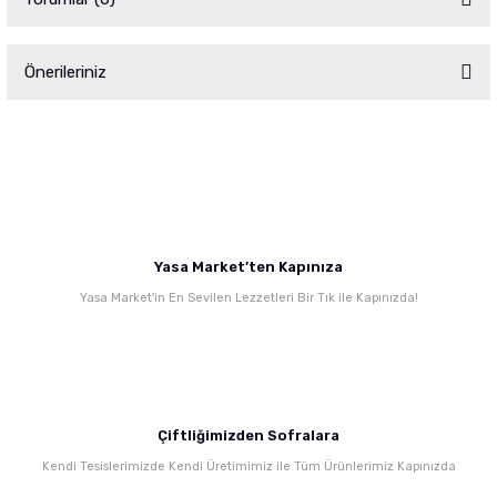
Önerileriniz
Bu ürüne ilk yorumu siz yapın!
Bu ürünün fiyat bilgisi, resim, ürün açıklamalarında ve diğer konularda
yetersiz gördüğünüz noktaları öneri formunu kullanarak tarafımıza
Yorum Yaz
iletebilirsiniz.
Görüş ve önerileriniz için teşekkür ederiz.
Ürün resmi kalitesiz, bozuk veya görüntülenemiyor.
Yasa Market’ten Kapınıza
Ürün açıklamasında eksik bilgiler bulunuyor.
Yasa Market'in En Sevilen Lezzetleri Bir Tık ile Kapınızda!
Ürün bilgilerinde hatalar bulunuyor.
Ürün fiyatı diğer sitelerden daha pahalı.
Bu ürüne benzer farklı alternatifler olmalı.
Çiftliğimizden Sofralara
Kendi Tesislerimizde Kendi Üretimimiz ile Tüm Ürünlerimiz Kapınızda