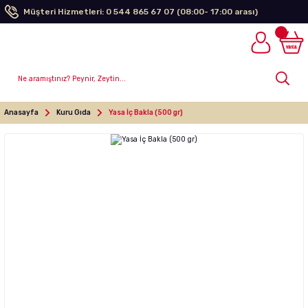
Müşteri Hizmetleri: 0 544 865 67 07 (08:00- 17:00 arası)
Anasayfa
Kuru Gıda
Yasa İç Bakla (500 gr)