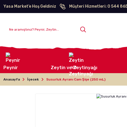
Yasa Market’e Hoş Geldiniz
Müşteri Hizmetleri: 0 544 86
Peynir
Zeytin ve Zeytinyağı
Anasayfa
İçecek
Susurluk Ayranı Cam Şişe (250 mL)