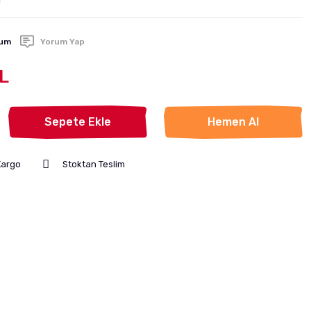
rum
Yorum Yap
L
Sepete Ekle
Hemen Al
Kargo
Stoktan Teslim