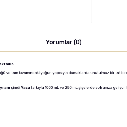
Yorumlar (0)
aktadır.
püğü ve tam kıvamındaki yoğun yapısıyla damaklarda unutulmaz bir tat bıra
yranı
şimdi
Yasa
farkıyla 1000 mL ve 250 mL şişelerde sofranıza geliyor. K