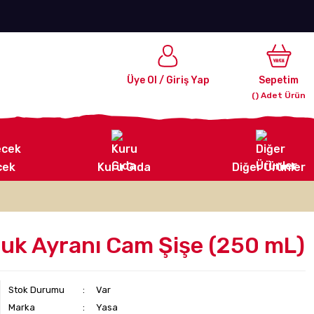
Üye Ol
/
Giriş Yap
Sepetim
Adet Ürün
cek
Kuru Gıda
Diğer Ürünler
uk Ayranı Cam Şişe (250 mL)
Stok Durumu
Var
Marka
Yasa