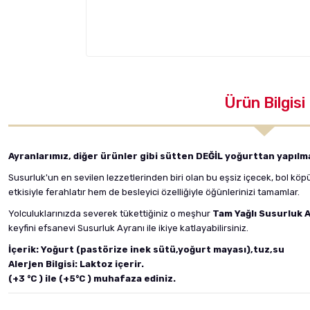
Ürün Bilgisi
Ayranlarımız, diğer ürünler gibi sütten DEĞİL yoğurttan yapılm
Susurluk'un en sevilen lezzetlerinden biri olan bu eşsiz içecek, bol kö
etkisiyle ferahlatır hem de besleyici özelliğiyle öğünlerinizi tamamlar.
Yolculuklarınızda severek tükettiğiniz o meşhur
Tam Yağlı
Susurluk A
keyfini efsanevi Susurluk Ayranı ile ikiye katlayabilirsiniz.
İçerik: Yoğurt (pastörize inek sütü,yoğurt mayası),tuz,su
Alerjen Bilgisi: Laktoz içerir.
(+3 °C ) ile (+5°C ) muhafaza ediniz.