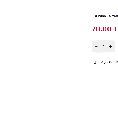
0 Puan - 0 Yo
70,00 T
Aynı Gün 