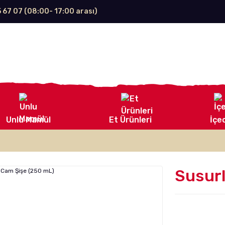
5 67 07 (08:00- 17:00 arası)
Unlu Mamül
Et Ürünleri
İçe
Susurl