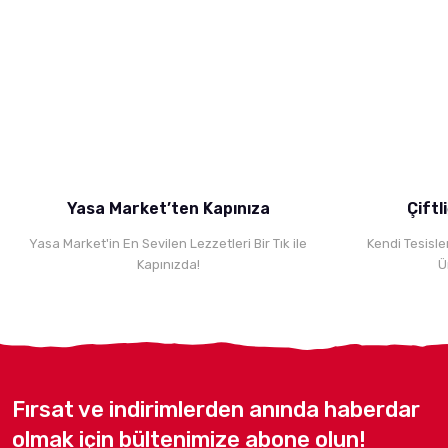
Bu ürünün fiyat bilgisi, resim, ürün açıklamalarında ve diğer konularda 
Görüş ve önerileriniz için teşekkür ederiz.
Ürün resmi kalitesiz, bozuk veya görüntülenemiyor.
Ürün açıklamasında eksik bilgiler bulunuyor.
Ürün bilgilerinde hatalar bulunuyor.
Ürün fiyatı diğer sitelerden daha pahalı.
Yasa Market’ten Kapınıza
Çiftl
Bu ürüne benzer farklı alternatifler olmalı.
Yasa Market'in En Sevilen Lezzetleri Bir Tık ile
Kendi Tesisle
Kapınızda!
Ü
Fırsat ve indirimlerden anında haberdar
olmak için bültenimize abone olun!