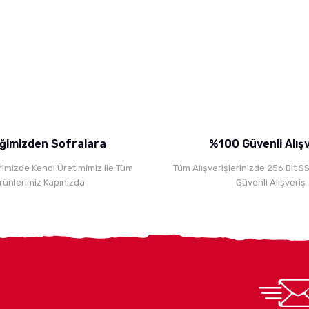
yetersiz gördüğünüz noktaları öneri formunu kullanarak tarafımıza iletebili
Bu ürüne ilk yorumu siz yapın!
Yorum Yaz
iğimizden Sofralara
%100 Güvenli Alış
rimizde Kendi Üretimimiz ile Tüm
Tüm Alışverişlerinizde 256 Bit S
rünlerimiz Kapınızda
Güvenli Alışveriş
Gönder