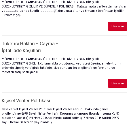
**ÖRNEKTİR. KULLANMADAN ÖNCE KENDİ SİTENİZE UYGUN BİR ŞEKİLDE
DÜZENLEYİNİZ** GİZLİLİK VE GÜVENLİK POLİTİKASI Mağazamızda verilen tüm servisler
ve ,…………adresinde kayıtlı ……………….Şti.firmamıza aittir ve firmamız tarafından işletilir.
Firmamız,çeş ...
Devamı
Tüketici Haklari – Cayma –
İptal İade Koşullari
**ÖRNEKTİR. KULLANMADAN ÖNCE KENDİ SİTENİZE UYGUN BİR ŞEKİLDE
DÜZENLEYİNİZ** GENEL: 1.Kullanmakta olduğunuz web sitesi üzerinden elektronik
ortamda sipariş verdiğiniz takdirde, size sunulan ön bilgilendirme formunu ve
mesafeli satış sözleşmesi ...
Devamı
Kişisel Veriler Politikası
YasaMarket Kişisel Veriler Politikası Kişisel Veriler Kanunu hakkında genel
bilgilendirme 6698 Sayılı Kişisel Verilerin Korunması Kanunu (bundan sonra KVKK
olarak anılacaktır) 24 Mart 2016 tarihinde kabul edilmiş, 7 Nisan 2016 tarihli 29677
sayılı Resmi Gazete’de yayınlanmış ...