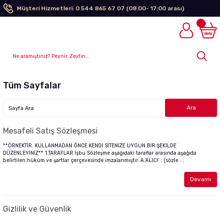
Müşteri Hizmetleri: 0 544 865 67 07 (08:00- 17:00 arası)
Tüm Sayfalar
Mesafeli Satış Sözleşmesi
**ÖRNEKTİR. KULLANMADAN ÖNCE KENDİ SİTENİZE UYGUN BİR ŞEKİLDE
DÜZENLEYİNİZ** 1.TARAFLAR İşbu Sözleşme aşağıdaki taraflar arasında aşağıda
belirtilen hüküm ve şartlar çerçevesinde imzalanmıştır. A.‘ALICI’ ; (sözle ...
Devamı
Gizlilik ve Güvenlik